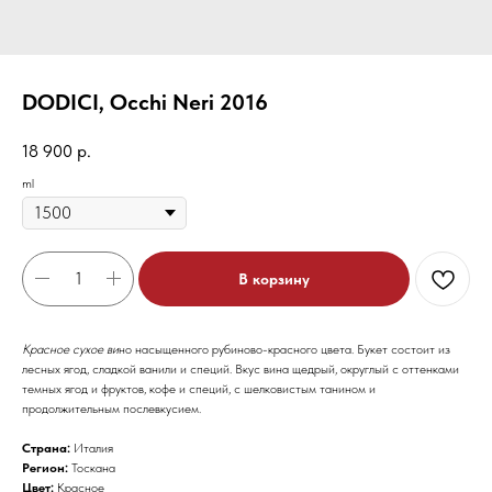
DODICI, Occhi Neri 2016
18 900
р.
ml
В корзину
Красное сухое ви
но насыщенного рубиново-красного цвета. Букет состоит из
лесных ягод, сладкой ванили и специй. Вкус вина щедрый, округлый с оттенками
темных ягод и фруктов, кофе и специй, с шелковистым танином и
продолжительным послевкусием.
Страна:
Италия
Регион:
Тоскана
Цвет:
Красное