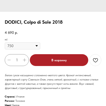
DODICI, Colpo di Sole 2018
4 690
р.
ml
В корзину
Белое сухое насыщенно соломенно-желтого цвета. Аромат интенсивный,
характерный сорту Совиньон Блан, очень мягкий, ароматный, с нотками спелых
фруктов с желтой мякотью, а также присутствуют ноты ванили. Вкус свежий,
фруктовый, структурированный, гармоничный и приятны
Страна:
Италия
Регион:
Тоскана
Цвет:
Белое