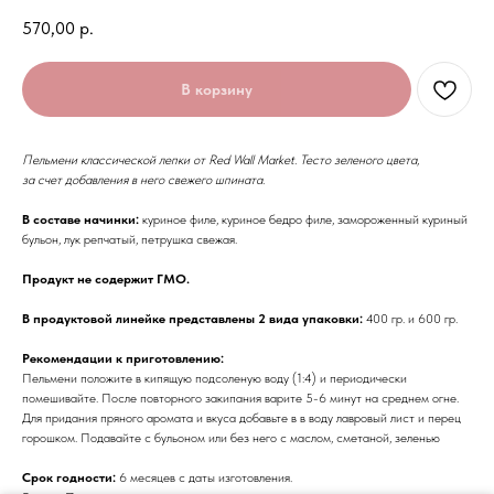
570,00
р.
В корзину
Пельмени классической лепки от Red Wall Market. Тесто зеленого цвета,
за счет добавления в него свежего шпината.
В составе начинки:
куриное филе, куриное бедро филе, замороженный куриный
бульон, лук репчатый, петрушка свежая.
Продукт не содержит ГМО.
В продуктовой линейке представлены 2 вида упаковки:
400 гр. и 600 гр.
Рекомендации к приготовлению:
Пельмени положите в кипящую подсоленую воду (1:4) и периодически
помешивайте. После повторного закипания варите 5-6 минут на среднем огне.
Для придания пряного аромата и вкуса добавьте в в воду лавровый лист и перец
горошком. Подавайте с бульоном или без него с маслом, сметаной, зеленью
Срок годности:
6 месяцев с даты изготовления.