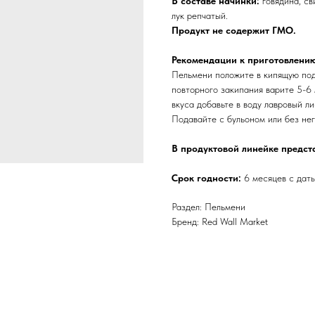
В составе начинки:
говядина, св
лук репчатый.
Продукт не содержит ГМО.
Рекомендации к приготовлению
Пельмени положите в кипящую под
повторного закипания варите 5-6 
вкуса добавьте в воду лавровый л
Подавайте с бульоном или без нег
В продуктовой линейке предс
Срок годности:
6 месяцев с даты
Раздел: Пельмени
Бренд: Red Wall Market