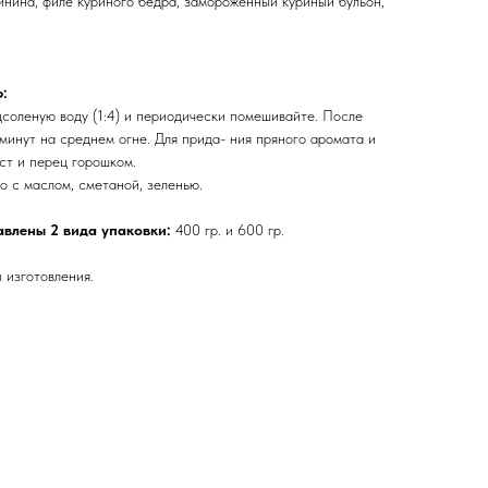
инина, филе куриного бедра, замороженный куриный бульон,
:
соленую воду (1:4) и периодически помешивайте. После
минут на среднем огне. Для прида- ния пряного аромата и
ист и перец горошком.
о с маслом, сметаной, зеленью.
тавлены 2 вида упаковки:
400 гр. и 600 гр.
 изготовления.