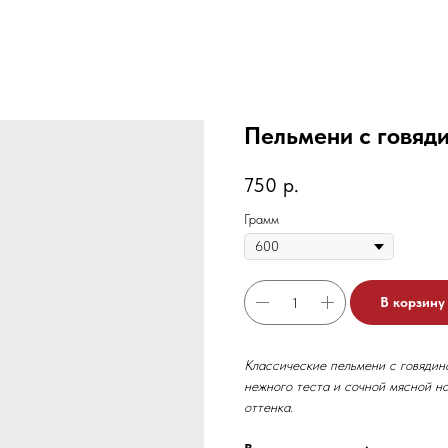
Пельмени с говяди
750
р.
Грамм
В корзину
Классические пельмени с говядино
нежного теста и сочной мясной на
оттенка.